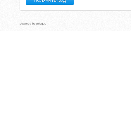
powered by
prlog.ru