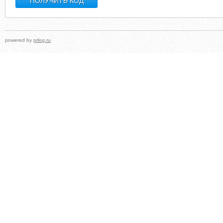
powered by
prlog.ru