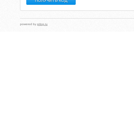
powered by
prlog.ru