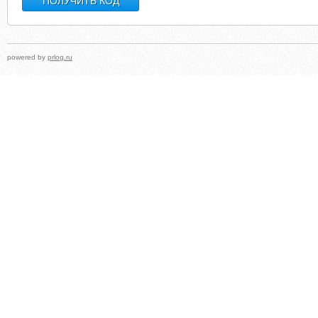
powered by
prlog.ru