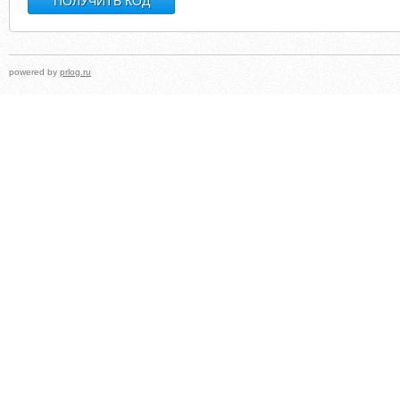
powered by
prlog.ru