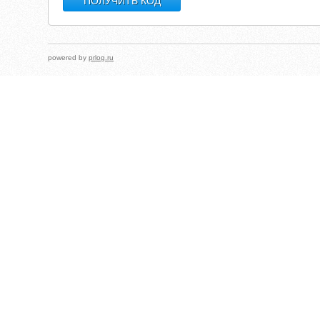
powered by
prlog.ru