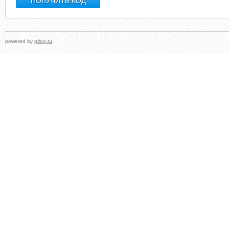
powered by
prlog.ru