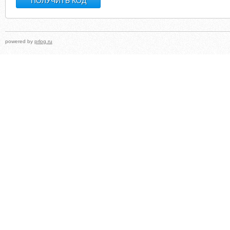
powered by
prlog.ru