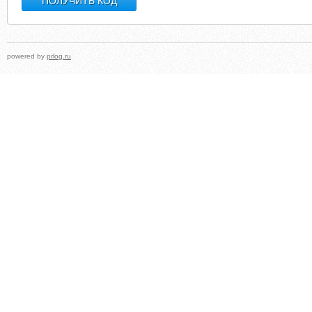
powered by
prlog.ru