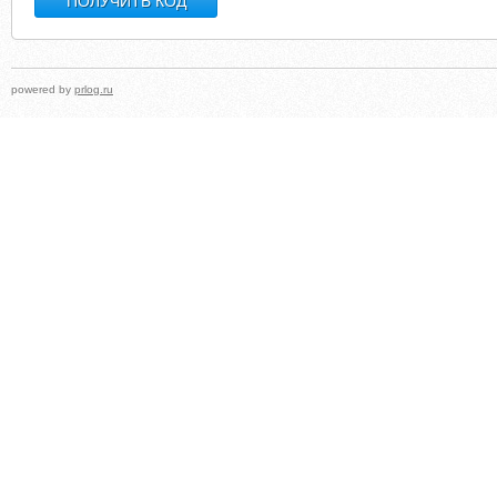
powered by
prlog.ru