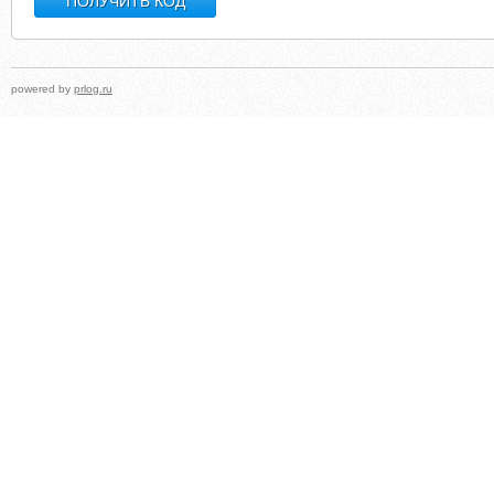
powered by
prlog.ru