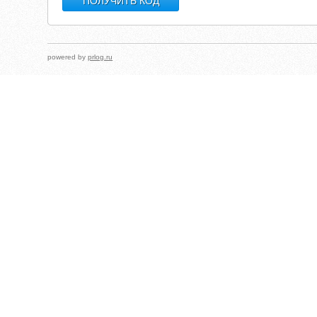
powered by
prlog.ru