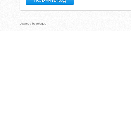
powered by
prlog.ru