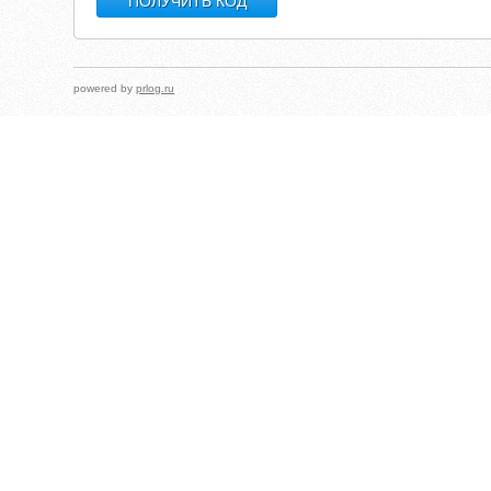
powered by
prlog.ru