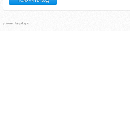
powered by
prlog.ru