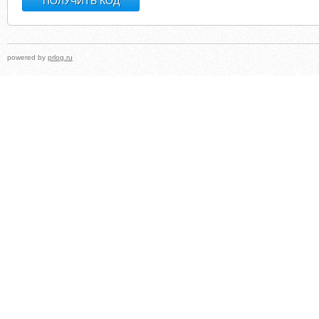
powered by
prlog.ru