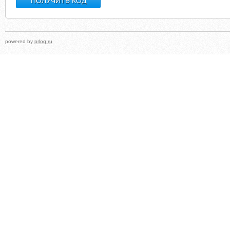
powered by
prlog.ru