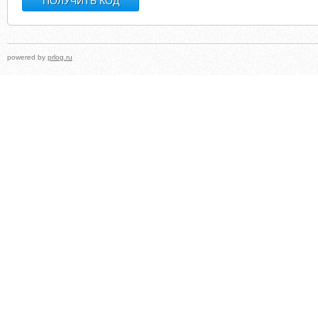
powered by
prlog.ru