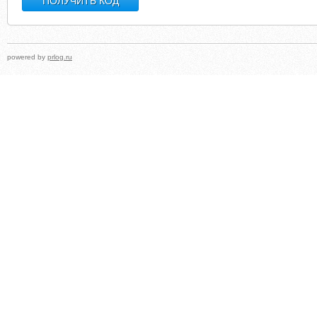
powered by
prlog.ru