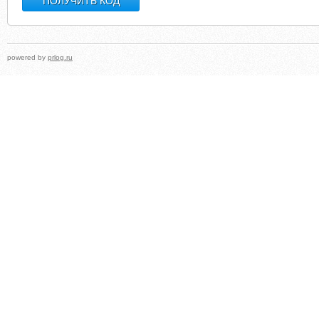
powered by
prlog.ru