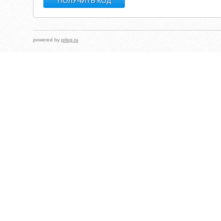
powered by
prlog.ru