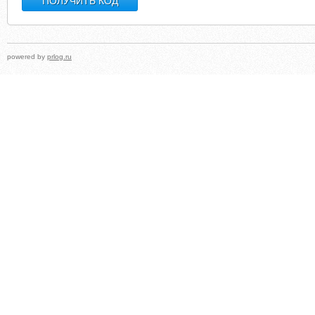
powered by
prlog.ru