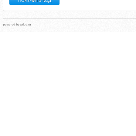
powered by
prlog.ru