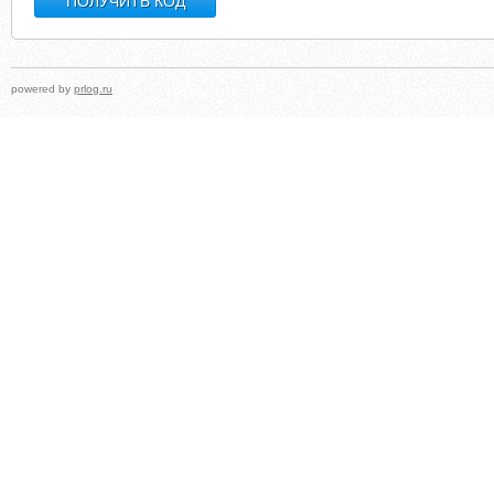
powered by
prlog.ru