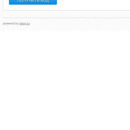
powered by
prlog.ru