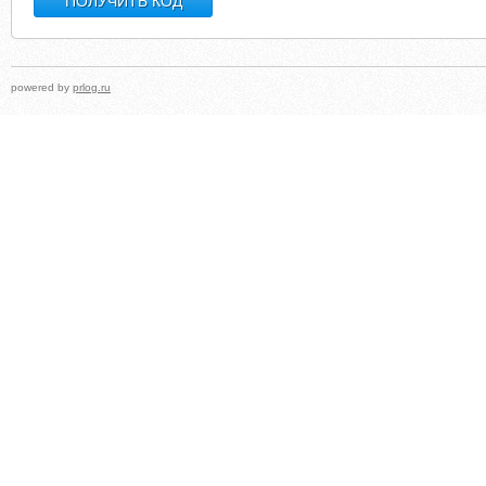
powered by
prlog.ru