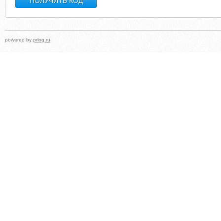
powered by
prlog.ru