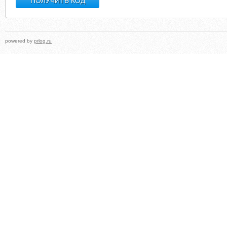
powered by
prlog.ru