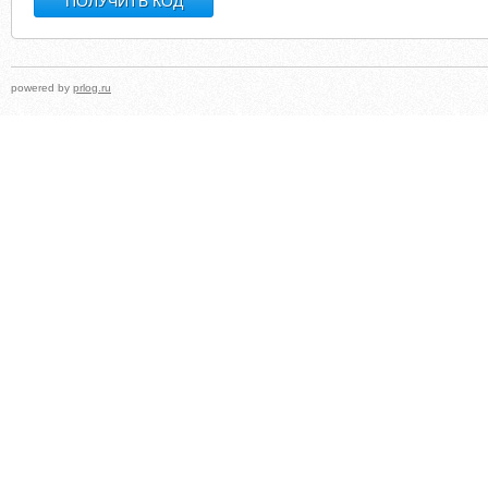
powered by
prlog.ru