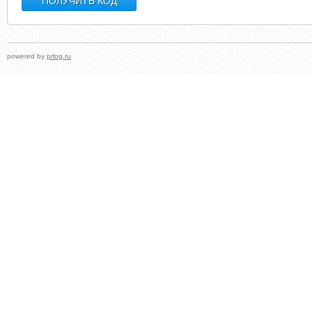
powered by
prlog.ru