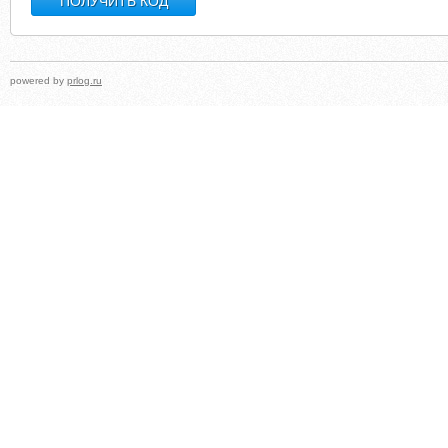
powered by
prlog.ru