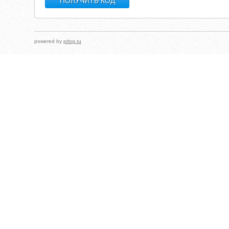
powered by
prlog.ru