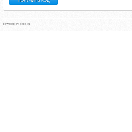
powered by
prlog.ru