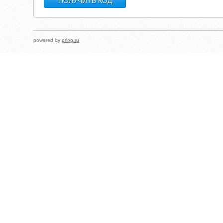
powered by
prlog.ru