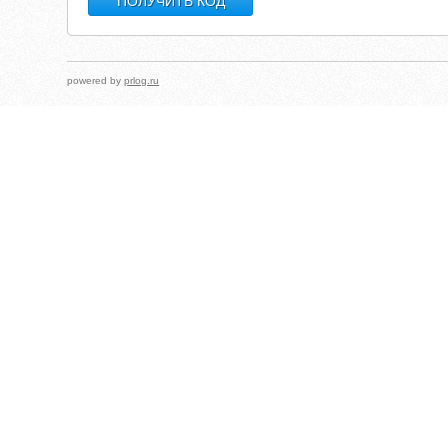
powered by
prlog.ru