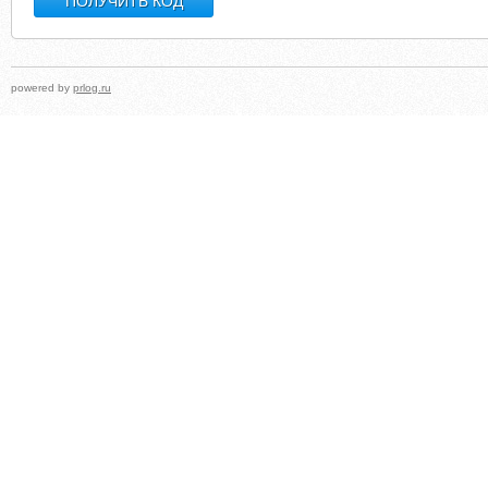
powered by
prlog.ru