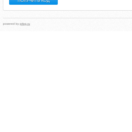
powered by
prlog.ru