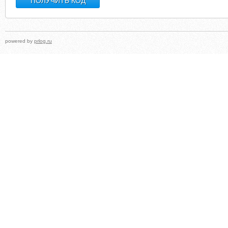
powered by
prlog.ru