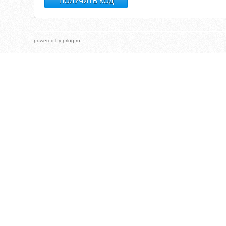
powered by
prlog.ru