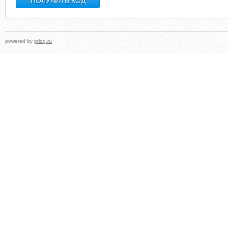
powered by
prlog.ru