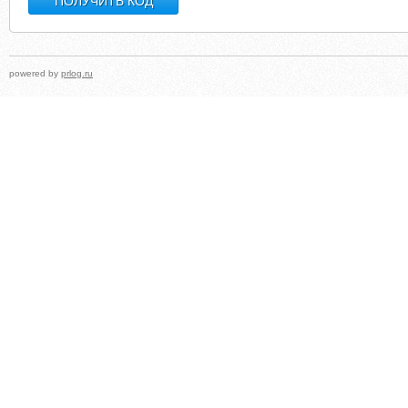
powered by
prlog.ru