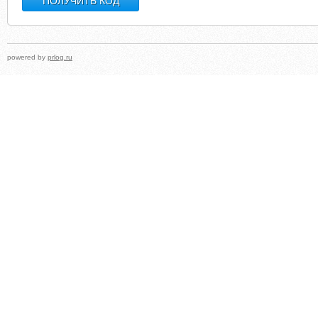
powered by
prlog.ru