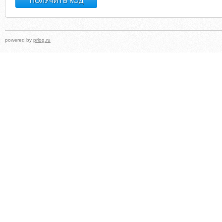
powered by
prlog.ru