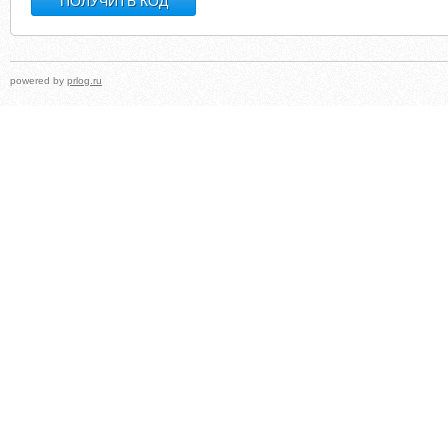
powered by
prlog.ru