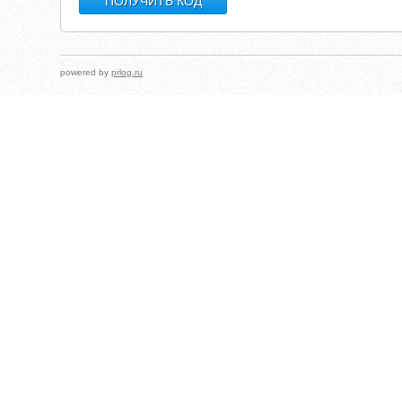
powered by
prlog.ru