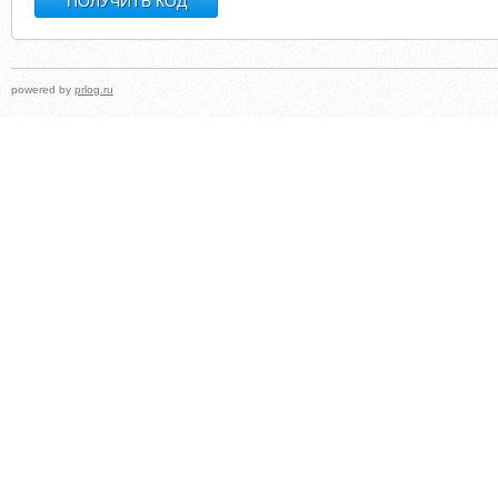
powered by
prlog.ru