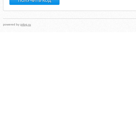
powered by
prlog.ru