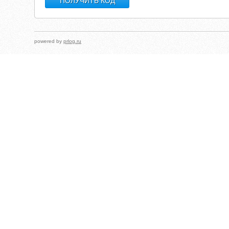
powered by
prlog.ru