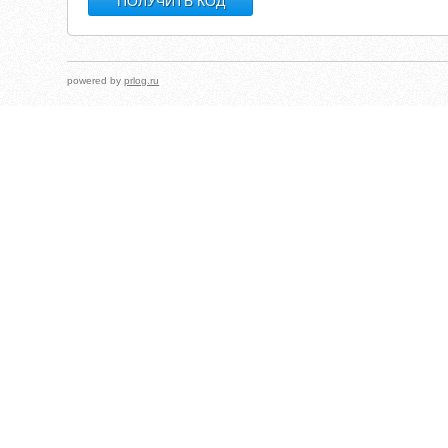
powered by
prlog.ru