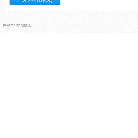
powered by
prlog.ru